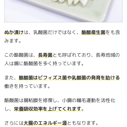
ぬか漬け
は、乳酸菌だけではなく、
酪酸産生菌
をも含
みます。
この酪酸菌は、
長寿菌
とも呼ばれており、長寿地域の
人は腸に酪酸菌を多く持っています。
また、
酪酸菌はビフィズス菌や乳酸菌の発育を助ける
働きを持っています。
酪酸菌は腸粘膜を修復し、小腸の繊毛運動を活性化
し、
栄養吸収効率を上げてくれます
。
さらには
大腸のエネルギー源
ともなります。