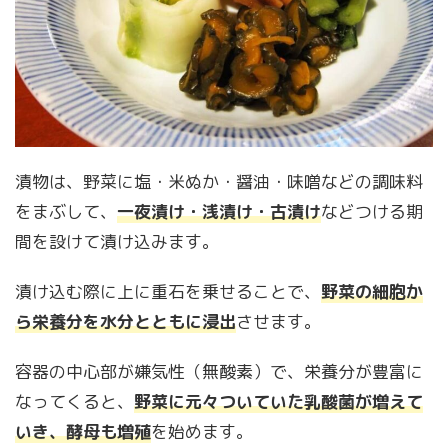
漬物は、野菜に塩・米ぬか・醤油・味噌などの調味料
をまぶして、
一夜漬け・浅漬け・古漬け
などつける期
間を設けて漬け込みます。
漬け込む際に上に重石を乗せることで、
野菜の細胞か
ら栄養分を水分とともに浸出
させます。
容器の中心部が嫌気性（無酸素）で、栄養分が豊富に
なってくると、
野菜に元々ついていた乳酸菌が増えて
いき、酵母も増殖
を始めます。