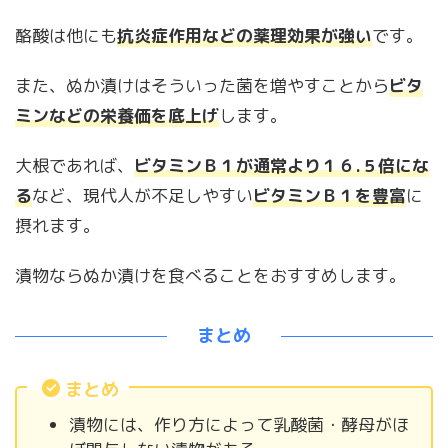
酪酸は他にも
抗炎症作用などの薬理効果が強い
です。
また、ぬか漬けはそういった菌を増やすことから
ビタ
ミンなどの栄養価を底上げ
します。
大根であれば、
ビタミンＢ１が通常より１６.５倍にな
る
など、現代人が不足しやすい
ビタミンＢ１を豊富
に
摂れます。
漬物ならぬか漬けを食べることをおすすめします。
まとめ
まとめ
漬物には、作り方によって乳酸菌・酵母がほ