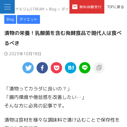
無料体験受付
TOPに戻る
パーソナルジムSTREAM
>
Blog
>
ダイエット
>
Blog
ダイエット
漬物の栄養！乳酸菌を含む発酵食品で現代人は食べ
るべき
2023年10月18日
「漬物ってカラダに良いの？」
「腸内環境や倦怠感を改善したい…」
そんな方に必見の記事です。
漬物は食材を様々な調味料で漬け込むことで保存性を