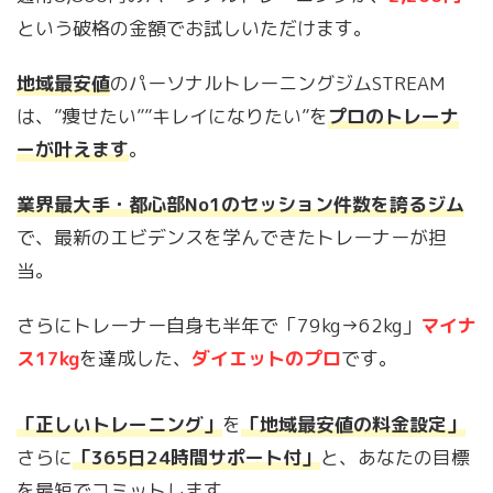
という破格の金額でお試しいただけます。
地域最安値
のパーソナルトレーニングジムSTREAM
は、”痩せたい””キレイになりたい”を
プロのトレーナ
ーが叶えます
。
業界最大手・都心部No1のセッション件数を誇るジム
で、最新のエビデンスを学んできたトレーナーが担
当。
さらにトレーナー自身も半年で「79kg→62kg」
マイナ
ス17kg
を達成した、
ダイエットのプロ
です。
「正しいトレーニング」
を
「地域最安値の料金設定」
さらに
「365日24時間サポート付」
と、あなたの目標
を最短でコミットします。