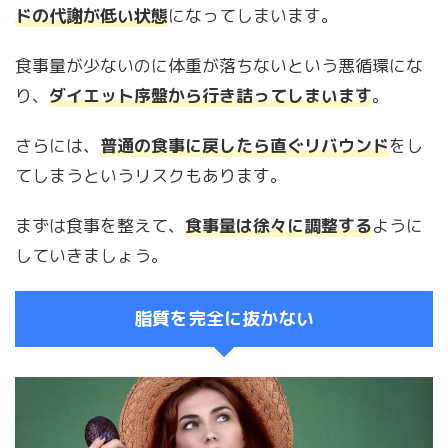
ドの代謝が低い状態
になってしまいます。
食事量が少ないのに体重が落ちないという悪循環にな
り、
ダイエット序盤から行き詰ってしまいます
。
さらには、
普通の食事に戻したら直ぐリバウンド
をし
てしまうというリスクもあります。
まずは食事を整えて、
食事量は徐々に調整する
ように
していきましょう。
脂質を完全に抜かない