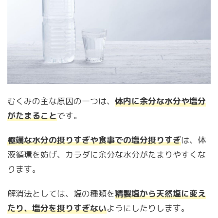
むくみの主な原因の一つは、
体内に余分な水分や塩分
がたまること
です。
極端な水分の摂りすぎや食事での塩分摂りすぎ
は、体
液循環を妨げ、カラダに余分な水分がたまりやすくな
ります。
解消法としては、塩の種類を
精製塩から天然塩に変え
たり、塩分を摂りすぎない
ようにしたりします。