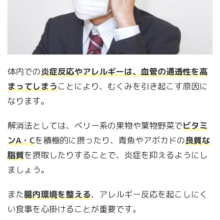
体内での
炎症反応やアレルギーは、血管の通透性を高
まってしまう
ことにより、むくみを引き起こす原因に
なります。
解消法としては、ベリー系の果物や葉物野菜で
ビタミ
ンA・C
を積極的に摂ったり、青魚やアボカドの
良質な
脂質
を摂取したりすることで、炎症を抑えるようにし
ましょう。
また
腸内環境を整える
、アレルギー反応を起こしにく
い食事を心掛けることが重要です。