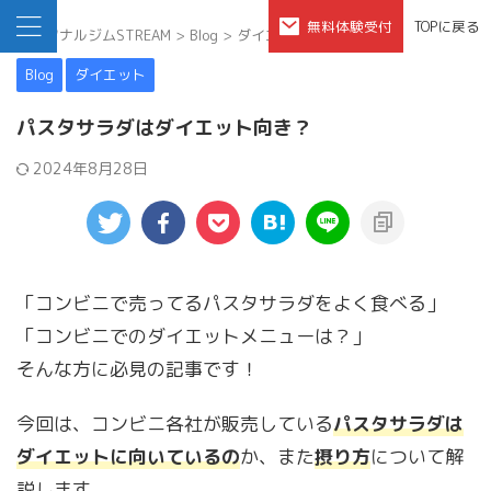
無料体験受付
TOPに戻る
パーソナルジムSTREAM
>
Blog
>
ダイエット
>
Blog
ダイエット
パスタサラダはダイエット向き？
2024年8月28日
「コンビニで売ってるパスタサラダをよく食べる」
「コンビニでのダイエットメニューは？」
そんな方に必見の記事です！
今回は、コンビニ各社が販売している
パ
ス
タサラダは
ダイエットに向いているの
か、また
摂り方
について解
説します。