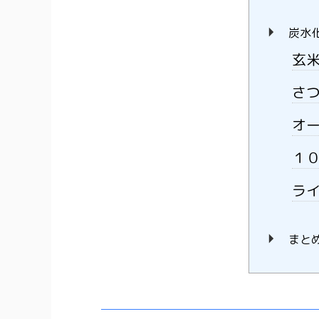
炭水
玄
さ
オ
１
ラ
まと