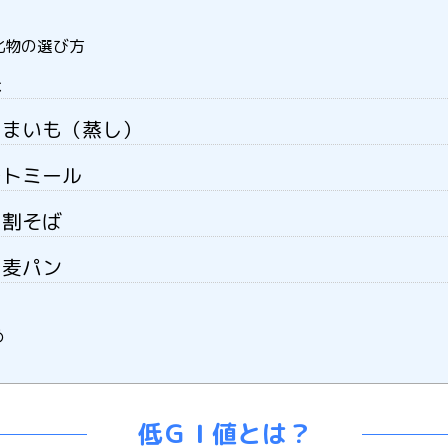
化物の選び方
米
つまいも（蒸し）
ートミール
０割そば
イ麦パン
め
低ＧＩ値とは？