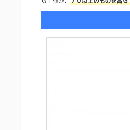
ＧＩ値が、
７０以上のものを高Ｇ