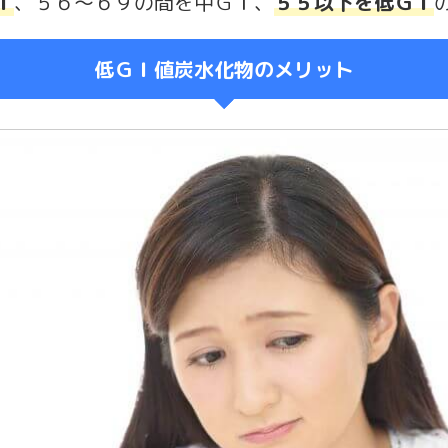
Ｉ
、５６～６９の間を中ＧＩ、
５５以下を低ＧＩ
低ＧＩ値炭水化物のメリット