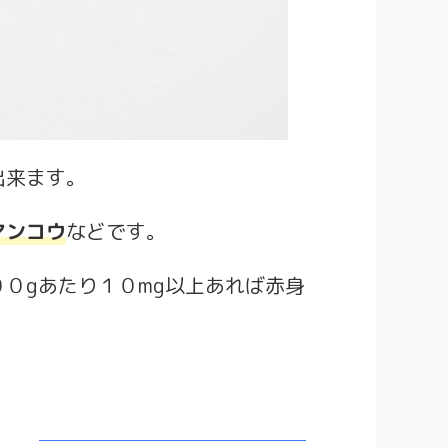
出来ます。
アンコウ
などです。
０gあたり１０mg以上あれば赤身