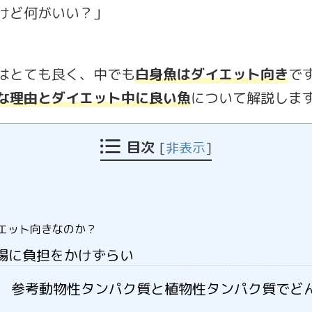
けど何がいい？」
はとても良く、中でも
白身魚はダイエット向き
で
な理由とダイエット中に良い魚
について解説しま
目次
[
非表示
]
エット向きなのか？
腸に負担をかけずらい
参考動物性タンパク質と植物性タンパク質でど