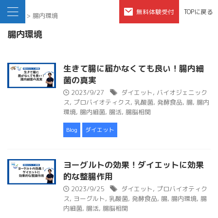
無料体験受付
TOPに戻る
HOME
>
腸内環境
腸内環境
生きて腸に届かなくても良い！腸内細
菌の真実
2023/9/27
ダイエット
,
バイオジェニック
ス
,
プロバイオティクス
,
乳酸菌
,
発酵食品
,
腸
,
腸内
環境
,
腸内細菌
,
腸活
,
腸脳相関
Blog
ダイエット
ヨーグルトの効果！ダイエットに効果
的な整腸作用
2023/9/25
ダイエット
,
プロバイオティク
ス
,
ヨーグルト
,
乳酸菌
,
発酵食品
,
腸
,
腸内環境
,
腸
内細菌
,
腸活
,
腸脳相関