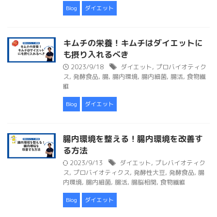
Blog
ダイエット
キムチの栄養！キムチはダイエットに
も摂り入れるべき
2023/9/18
ダイエット
,
プロバイオティク
ス
,
発酵食品
,
腸
,
腸内環境
,
腸内細菌
,
腸活
,
食物繊
維
Blog
ダイエット
腸内環境を整える！腸内環境を改善す
る方法
2023/9/13
ダイエット
,
プレバイオティク
ス
,
プロバイオティクス
,
発酵性大豆
,
発酵食品
,
腸
内環境
,
腸内細菌
,
腸活
,
腸脳相関
,
食物繊維
Blog
ダイエット