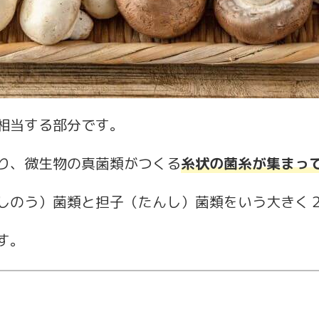
相当する部分です。
り、微生物の真菌類がつくる
糸状の菌糸が集まっ
しのう）菌類と担子（たんし）菌類をいう大きく
す。