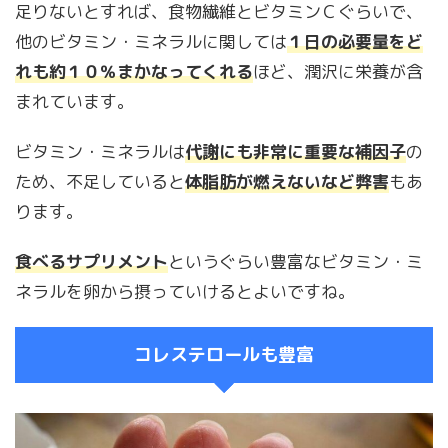
足りないとすれば、食物繊維とビタミンＣぐらいで、
他のビタミン・ミネラルに関しては
１日の必要量をど
れも約１０％まかなってくれる
ほど、潤沢に栄養が含
まれています。
ビタミン・ミネラルは
代謝にも非常に重要な補因子
の
ため、不足していると
体脂肪が燃えないなど弊害
もあ
ります。
食べるサプリメント
というぐらい豊富なビタミン・ミ
ネラルを卵から摂っていけるとよいですね。
コレステロールも豊富