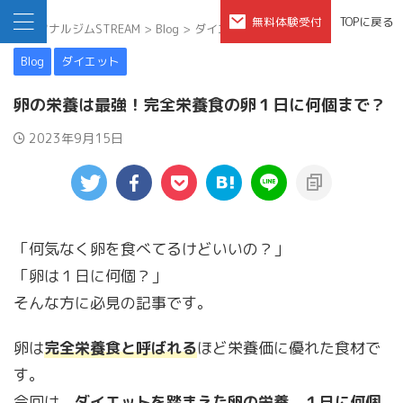
無料体験受付
TOPに戻る
パーソナルジムSTREAM
>
Blog
>
ダイエット
>
Blog
ダイエット
卵の栄養は最強！完全栄養食の卵１日に何個まで？
2023年9月15日
「何気なく卵を食べてるけどいいの？」
「卵は１日に何個？」
そんな方に必見の記事です。
卵は
完全栄養食と呼ばれる
ほど栄養価に優れた食材で
す。
今回は、
ダイエットを踏まえた卵の栄養、１日に何個