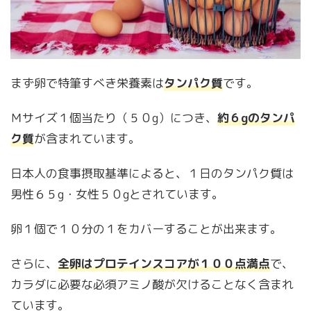
まず卵で特筆すべき栄養素は
タンパク質
です。
Ｍサイズ１個当たり（５０g）につき、
約６gのタンパ
ク質
が含まれています。
日本人の食事摂取基準によると、１日のタンパク質は
男性６５g・女性５０gとされています。
卵１個で１０分の１をカバーすることが出来ます。
さらに、
全卵はプロテインスコアが１００点満点
で、
カラダに必要な必須アミノ酸が欠けることなく含まれ
ています。