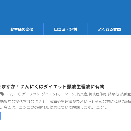
お客様の変化
口コミ・評判
よくある質問
れますか！にんにくはダイエット頭痛生理痛に有効
にんにく
,
ガーリック
,
ダイエット
,
ニンニク
,
抗炎症
,
抗炎症作用
,
抗酸化
,
抗酸化
効果的な食べ物はなに？」「頭痛や生理痛がひどい…」そんな方に必見の記
。今回は、ニンニクの優れた効果について解説します。 ニン ...