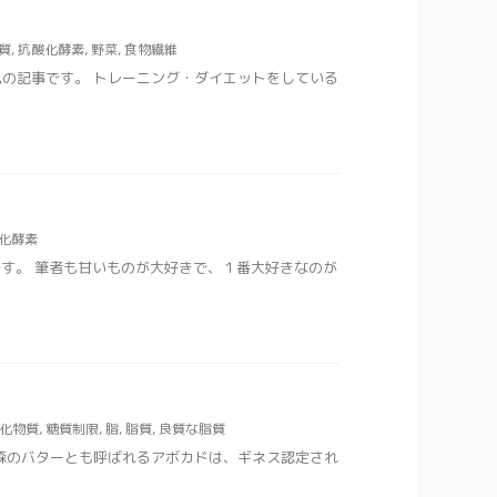
質
,
抗酸化酵素
,
野菜
,
食物繊維
見の記事です。 トレーニング・ダイエットをしている
化酵素
です。 筆者も甘いものが大好きで、１番大好きなのが
化物質
,
糖質制限
,
脂
,
脂質
,
良質な脂質
 森のバターとも呼ばれるアボカドは、ギネス認定され