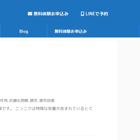
無料体験お申込み
LINEで予約
Blog
無料体験お申込み
作用
,
抗酸化物質
,
疲労
,
疲労回復
事です。 ニンニクは特殊な栄養が含まれているとて