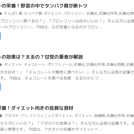
ーの栄養！野菜の中でタンパク質が断トツ
たんぱく質
,
タンパク質
,
ダイエット
,
ブロッコリー
,
抗酸化
,
抗酸化作用
,
抗酸化物
ブロッコリー食べるの？」 「ブロッコリーは何かいいの？」 そんな方に必
ーのブロッコリー。 今回は、なぜ定番となるのかブロッ ...
トの効果は？太るの？甘党の筆者が解説
ダイエット
,
チョコレート
,
ポリフェノール
,
抗酸化
,
抗酸化作用
,
抗酸化物質
,
抗酸
が大好き！」 「チョコレートが無性に食べたい…」 そんな方に必見の記事
す。 今回は、チョコレートを食べる効果・太るのかにつ ...
栄養！ダイエット向きの良質な食材
アボカド
,
ケト
,
ケトジェニックダイエット
,
ダイエット
,
低糖質
,
抗酸化作用
,
抗酸
カラダにいいの？」 「アボカドの効果は？」 そんな方に必見の記事です。
高い果物です。 今回は、アボカドの栄養やダイエットへ ...