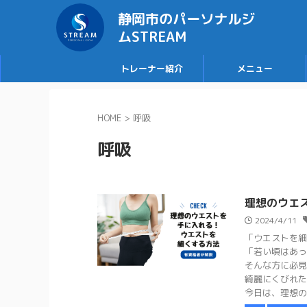
静岡市のパーソナルジ
ムSTREAM
トレーナー紹介
メニュー
HOME
>
呼吸
呼吸
理想のウエ
2024/4/11
「ウエストを細
「若い頃はあっ
そんな方に必見
綺麗にくびれた
今日は、理想の