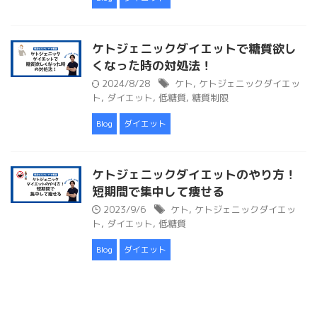
ケトジェニックダイエットで糖質欲し
くなった時の対処法！
2024/8/28
ケト
,
ケトジェニックダイエッ
ト
,
ダイエット
,
低糖質
,
糖質制限
Blog
ダイエット
ケトジェニックダイエットのやり方！
短期間で集中して痩せる
2023/9/6
ケト
,
ケトジェニックダイエッ
ト
,
ダイエット
,
低糖質
Blog
ダイエット