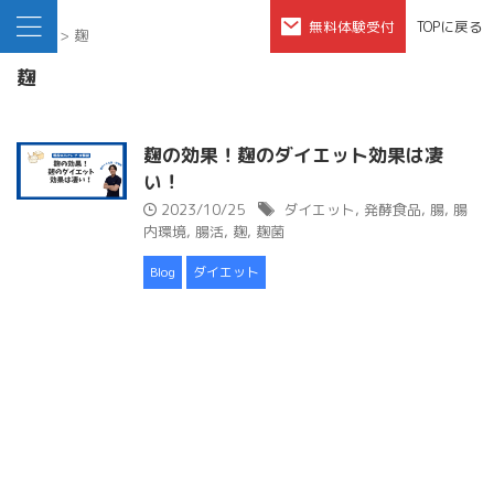
無料体験受付
TOPに戻る
HOME
>
麹
麹
麹の効果！麹のダイエット効果は凄
い！
2023/10/25
ダイエット
,
発酵食品
,
腸
,
腸
内環境
,
腸活
,
麹
,
麹菌
Blog
ダイエット