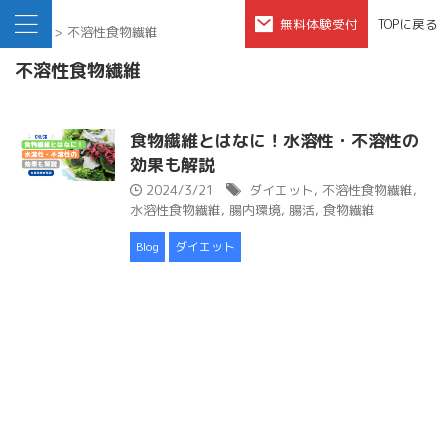
無料体験受付
TOPに戻る
HOME
>
不溶性食物繊維
不溶性食物繊維
食物繊維とはなに！水溶性・不溶性の
効果も解説
2024/3/21
ダイエット
,
不溶性食物繊維
,
水溶性食物繊維
,
腸内環境
,
腸活
,
食物繊維
Blog
ダイエット