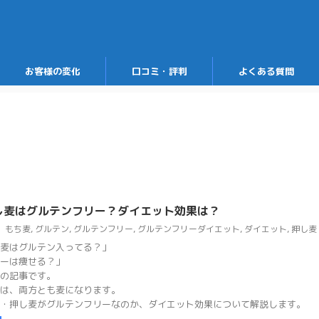
お客様の変化
口コミ・評判
よくある質問
し麦はグルテンフリー？ダイエット効果は？
もち麦
,
グルテン
,
グルテンフリー
,
グルテンフリーダイエット
,
ダイエット
,
押し麦
麦はグルテン入ってる？」
ーは痩せる？」
の記事です。
は、両方とも麦になります。
・押し麦がグルテンフリーなのか、ダイエット効果について解説します。