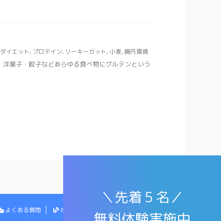
ダイエット
,
プロテイン
,
リーキーガット
,
小麦
,
腸内環境
タ・洋菓子・餃子などあらゆる食べ物にグルテンという
＼先着５名／
よくある質問
Blog
お問い合わせ
無料体験実施中