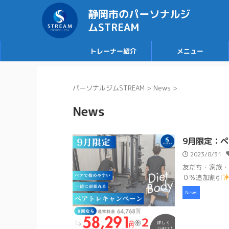
静岡市のパーソナルジ
ムSTREAM
トレーナー紹介
メニュー
パーソナルジムSTREAM
>
News
>
News
9月限定：
2023/8/31
友だち・家族・
０％追加割引
News