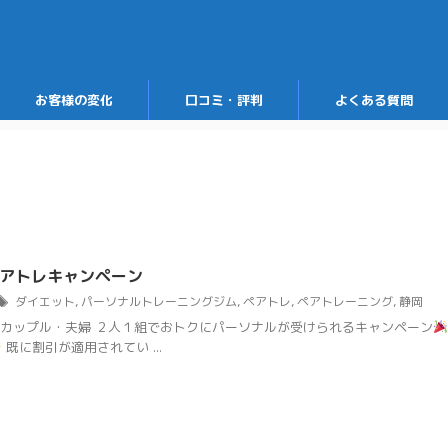
お客様の変化
口コミ・評判
よくある質問
ペアトレキャンペーン
ダイエット
,
パーソナルトレーニングジム
,
ペアトレ
,
ペアトレーニング
,
静岡
カップル・夫婦 ２人１組でおトクにパーソナルが受けられるキャンペーン
既に割引が適用されてい ...